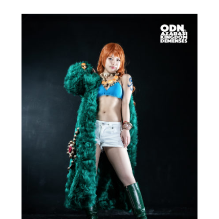
ィ
ー
ル