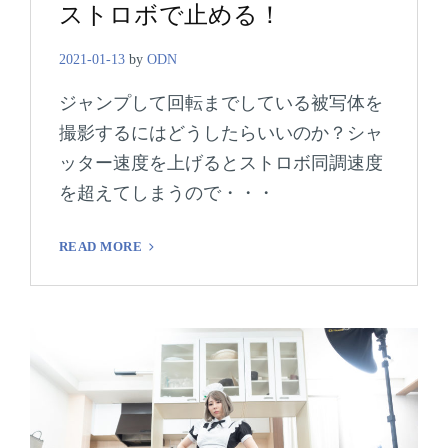
ストロボで止める！
Links
2021-01-13
by
ODN
ジャンプして回転までしている被写体を
撮影するにはどうしたらいいのか？シャ
ッター速度を上げるとストロボ同調速度
を超えてしまうので・・・
ス
READ MORE
ト
ロ
ボ
で
止
め
る！