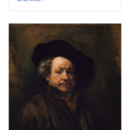
ト
ロ
ボ
の
意
味