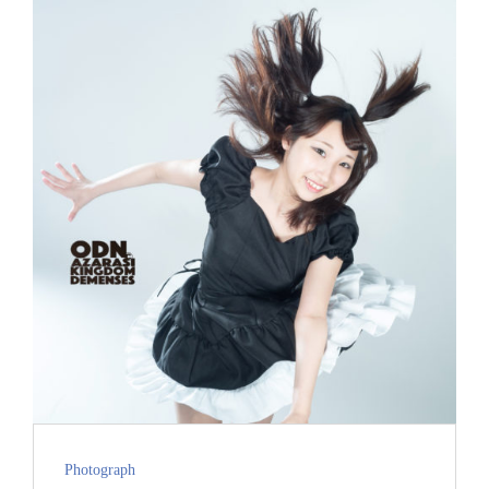
の
位
置
で
変
わ
る
Cat
Photograph