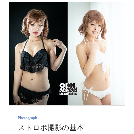
ン
ト
ラ
イ
テ
ィ
ン
グ
Cat
Photograph
ストロボ撮影の基本
Links