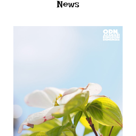
News
FEA