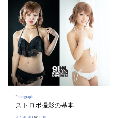
ト
ラ
イ
テ
ィ
ン
グ
Cat
Photograph
ストロボ撮影の基本
Links
2021-01-03
by
ODN