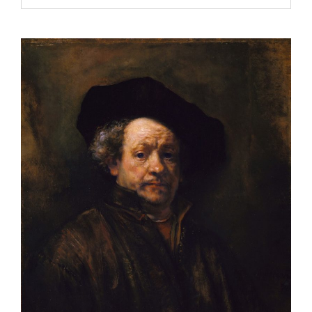
ロ
ボ
の
意
味