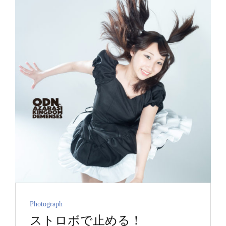
置
で
変
わ
る
Cat
Photograph
ストロボで止める！
Links