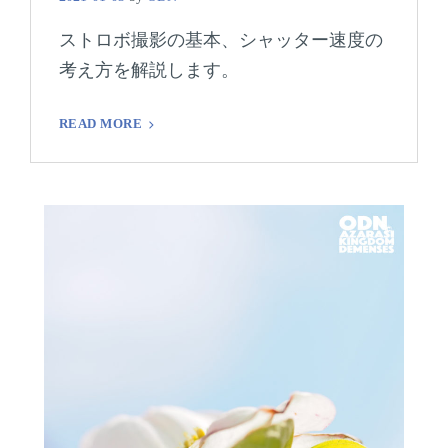
ストロボ撮影の基本、シャッター速度の
考え方を解説します。
ス
READ MORE
ト
ロ
ボ
撮
影
FEA
の
基
本