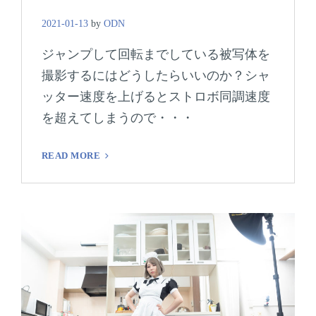
2021-01-13
by
ODN
ジャンプして回転までしている被写体を
撮影するにはどうしたらいいのか？シャ
ッター速度を上げるとストロボ同調速度
を超えてしまうので・・・
ス
READ MORE
ト
ロ
ボ
で
止
め
る！