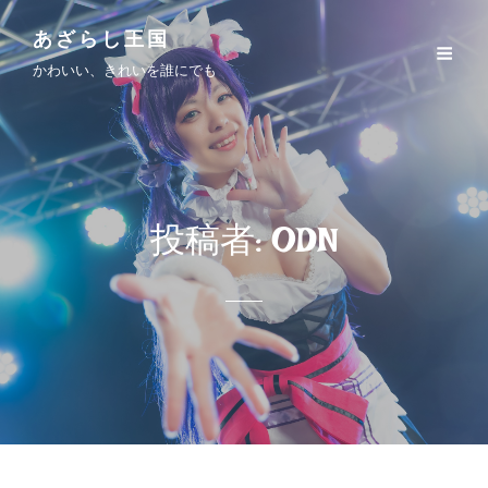
あざらし王国
かわいい、きれいを誰にでも
投稿者:
ODN