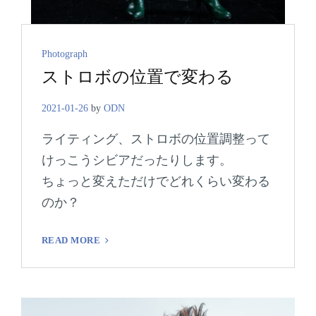
Cat
Photograph
ストロボの位置で変わる
Links
2021-01-26
by
ODN
ライティング、ストロボの位置調整って
けっこうシビアだったりします。
ちょっと変えただけでどれくらい変わる
のか？
ス
READ MORE
ト
ロ
ボ
の
位