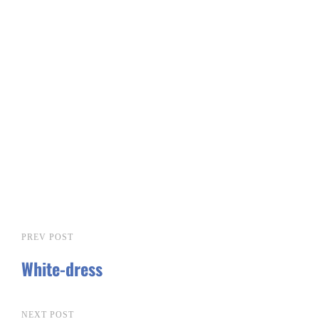
投
PREV POST
Previous
Post
稿
White-dress
ナ
NEXT POST
Next