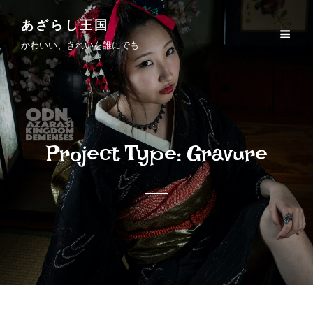
あざらし王国
かわいい、きれいを誰にでも
Project Type:
Gravure